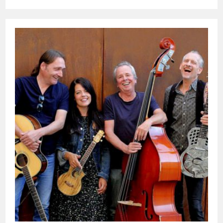
🏖
☀
☀
☀