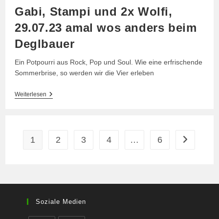
Gabi, Stampi und 2x Wolfi,
29.07.23 amal wos anders beim
Deglbauer
Ein Potpourri aus Rock, Pop und Soul. Wie eine erfrischende
Sommerbrise, so werden wir die Vier erleben
Gabi,
Weiterlesen
Stampi
Und
2x
Wolfi,
29.07.23
1
2
3
4
…
6
Zur nächste
Amal
Wos
Anders
Beim
Deglbauer
Soziale Medien