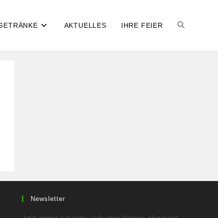
 GETRÄNKE
AKTUELLES
IHRE FEIER
WEBSITE-
SUCHE
UMSCHALT
Newsletter
Jetzt immer auf dem Laufenden bleiben. Hier ganz