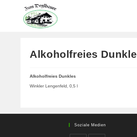
Zum
Inhalt
springen
Alkoholfreies Dunkl
Alkoholfreies Dunkles
Winkler Lengenfeld, 0,5 l
Soziale Medien