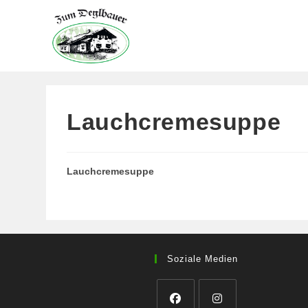
Zum
Inhalt
springen
Lauchcremesuppe
Lauchcremesuppe
Soziale Medien