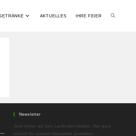
 GETRÄNKE
AKTUELLES
IHRE FEIER
WEBSITE-
SUCHE
UMSCHALT
Newsletter
Jetzt immer auf dem Laufenden bleiben. Hier ganz
einfach für unseren Newsletter anmelden.