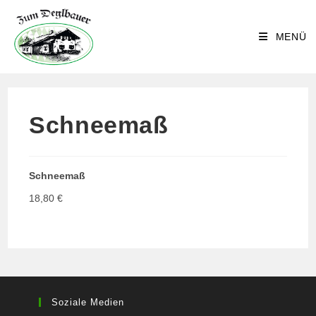
Zum
Inhalt
MENÜ
springen
Schneemaß
Schneemaß
18,80 €
Soziale Medien