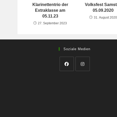
Klarinettentrio der
Volksfest Sams
Extraklasse am
05.09.2020
05.11.23
31. August 202
27. September 2023
Soziale Medien
Opens
Opens
in
in
a
a
new
new
tab
tab