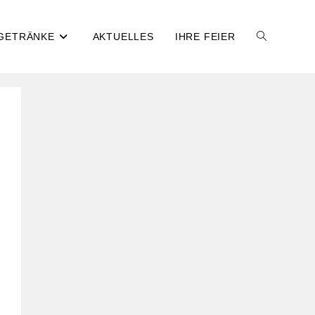
 GETRÄNKE
AKTUELLES
IHRE FEIER
WEBSITE-
SUCHE
UMSCHALT